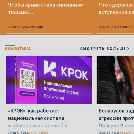
Чтобы армия стала синонимом
Что сдержива
тюрьмы…
вступления в 
07 АВГУСТА 2026
МНЕНИЯ
06 АВГУСТА 2026
МНЕНИЯ
АНАЛИТИКА
СМОТРЕТЬ БОЛЬШЕ
«КРОК»: как работает
Беларусов за
национальная система
агрессии прот
мгновенных платежей в
Польше. В чем
Беларуси
делать?
07 АВГУСТА 2026
АНАЛИТИКА
05 АВГУСТА 2026
АНАЛИТ