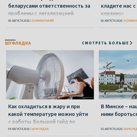
беларусами ответственность за
кладите нас с
проблемы с легализацией
корзину»
06 АВГУСТА 2026
КОММЕНТАРИЙ
06 АВГУСТА 2026
КОММЕН
ШУФЛЯДКА
СМОТРЕТЬ БОЛЬШЕ
Как охладиться в жару и при
В Минске – на
какой температуре можно уйти
ними бороться
с работы. Большой гайд по
переживанию жары
04 АВГУСТА 2026
ШУФЛЯДКА
02 АВГУСТА 2026
ШУФЛЯД