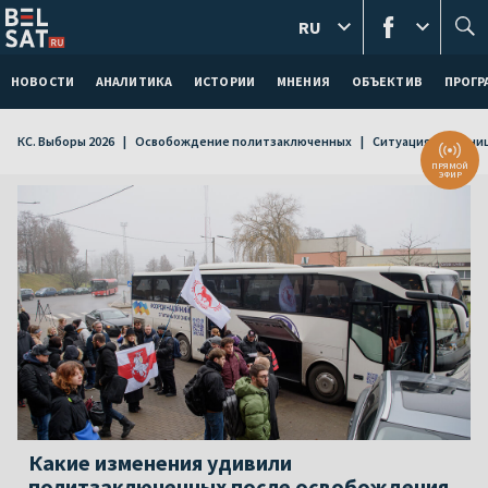
RU
Новости
Беларуси.
НОВОСТИ
АНАЛИТИКА
ИСТОРИИ
МНЕНИЯ
ОБЪЕКТИВ
ПРОГ
КС. Выборы 2026
Освобождение политзаключенных
Ситуация на грани
ПРЯМОЙ
ЭФИР
Какие изменения удивили
политзаключенных после освобождения