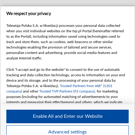
We respect your privacy
Telewizja Polska S.A. w likwidacji processes your personal data collected
when you visit individual websites on the tvp.pl Portal (hereinafter referred
to as the Portal), including information saved using technologies used to
track and store them, such as cookies, web beacons or other similar
technologies enabling the provision of tailored and secure services,
personalize content and advertising, provide social media features and
analyze Internet traffic.
Click "I accept and go to the website" to consent to the use of automatic
tracking and data collection technology, access to information on your end
device and its storage, and to the processing of your personal data by
Telewizja Polska S.A. w likwidacji,
Trusted Partners from IAB* (1201
company)
and other
Trusted TVP Partners (93 company)
, for marketing
purposes (including for automated matching of advertisements to your
interests and measuring their effectiveness) and others, which we indicate
below.
Enable All and Enter our Website
The purposes of processing your data by TVP S.A. w likwidacji are as
follows:
Store and/or access information on a device
Advanced settings
Use limited data to select advertising