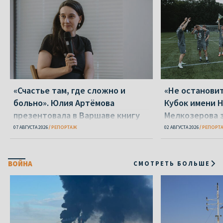
«Счастье там, где сложно и
«Не остановит
больно». Юлия Артёмова
Кубок имени 
презентовала в Варшаве книгу
Мелкозерова 
«Пока я искала слова»
варшавская «
07 АВГУСТА 2026
РЕПОРТАЖ
02 АВГУСТА 2026
РЕПОРТ
ВОЙНА
СМОТРЕТЬ БОЛЬШЕ