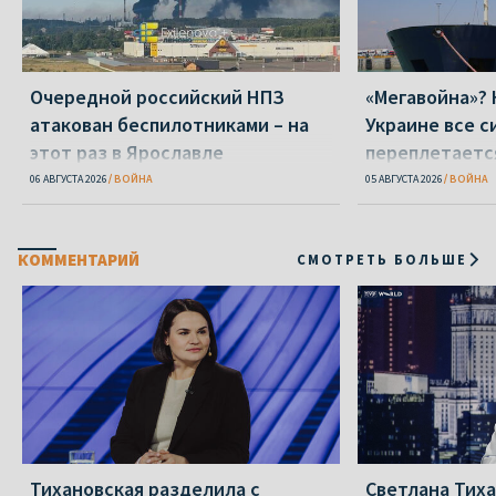
Очередной российский НПЗ
«Мегавойна»? 
атакован беспилотниками – на
Украине все с
этот раз в Ярославле
переплетаетс
вокруг Ирана
06 АВГУСТА 2026
ВОЙНА
05 АВГУСТА 2026
ВОЙНА
КОММЕНТАРИЙ
СМОТРЕТЬ БОЛЬШЕ
Тихановская разделила с
Светлана Тиха