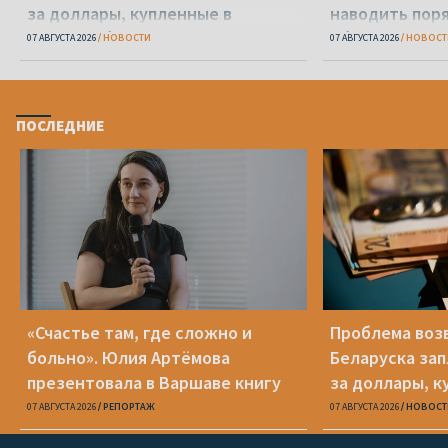
за доллары, купленные в
наводить пор
«Беларусбанке»
области
07 АВГУСТА 2026
НОВОСТИ
07 АВГУСТА 2026
НОВОСТ
ПОСЛЕДНИЕ
«Счастье там, где сложно и
Проблема воз
больно». Юлия Артёмова
Беларуска за
презентовала в Варшаве книгу
за доллары, к
«Пока я искала слова»
«Беларусбанк
07 АВГУСТА 2026
РЕПОРТАЖ
07 АВГУСТА 2026
НОВОСТ