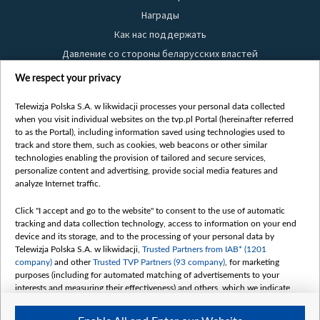
Награды
Как нас поддержать
Давление со стороны беларусских властей
Правила использования материалов
We respect your privacy
Информация об отправителе
Telewizja Polska S.A. w likwidacji processes your personal data collected
Безопасность
when you visit individual websites on the tvp.pl Portal (hereinafter referred
Youtube
to as the Portal), including information saved using technologies used to
track and store them, such as cookies, web beacons or other similar
Белсат news
technologies enabling the provision of tailored and secure services,
personalize content and advertising, provide social media features and
Белсат Life
analyze Internet traffic.
Жэстачайшы мульт
Click "I accept and go to the website" to consent to the use of automatic
Belsat English
tracking and data collection technology, access to information on your end
Biełsat PL
device and its storage, and to the processing of your personal data by
Telewizja Polska S.A. w likwidacji,
Trusted Partners from IAB* (1201
Белсат Now
company)
and other
Trusted TVP Partners (93 company)
, for marketing
Белсат Shorts
purposes (including for automated matching of advertisements to your
interests and measuring their effectiveness) and others, which we indicate
Белсат History
below.
Белсат Music