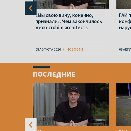
ервые
«Мы свою вину, конечно,
ГАИ 
собакой,
признали». Чем закончилось
конф
ь при
дело zrobim architects
нару
 года
08 АВГУСТА 2026
НОВОСТИ
08 АВГУ
Item
1
ПОСЛЕДНИЕ
of
4