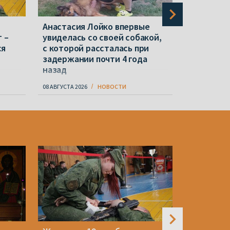
Анастасия Лойко впервые
«Мы свою 
 –
увиделась со своей собакой,
признали»
ся
с которой рассталась при
дело zrob
задержании почти 4 года
назад
08 АВГУСТА 2026
НОВОСТИ
08 АВГУСТА 20