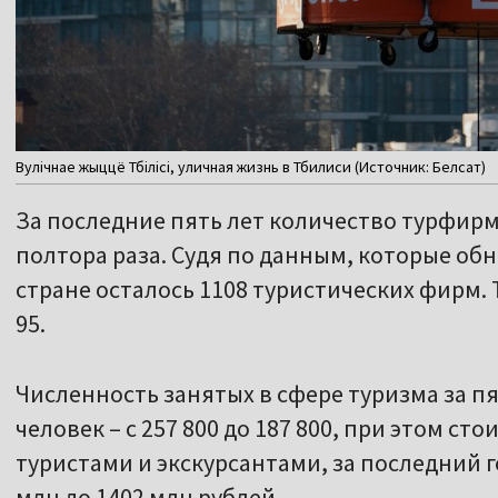
Вулічнае жыццё Тбілісі, уличная жизнь в Тбилиси (Источник: Белсат)
За последние пять лет количество турфирм
полтора раза. Судя по данным, которые обн
стране осталось 1108 туристических фирм.
95.
Численность занятых в сфере туризма за пя
человек – с 257 800 до 187 800, при этом ст
туристами и экскурсантами, за последний го
млн до 1402 млн рублей.