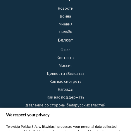
Новости
Война
Мнения
Онлайн
Белсат
О нас
Контакты
Миссия
Ценности «Белсата»
Как нас смотреть
Награды
Как нас поддержать
Давление со стороны беларусских властей
Правила использования материалов
We respect your privacy
Информация об отправителе
Telewizja Polska S.A. w likwidacji processes your personal data collected
Безопасность