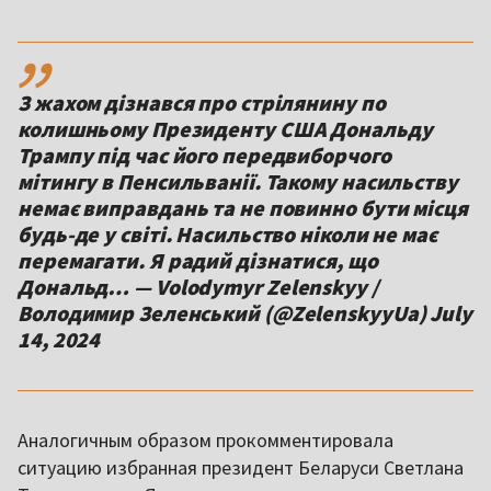
,,
З жахом дізнався про стрілянину по
колишньому Президенту США Дональду
Трампу під час його передвиборчого
мітингу в Пенсильванії. Такому насильству
немає виправдань та не повинно бути місця
будь-де у світі. Насильство ніколи не має
перемагати. Я радий дізнатися, що
Дональд… — Volodymyr Zelenskyy /
Володимир Зеленський (@ZelenskyyUa) July
14, 2024
Аналогичным образом прокомментировала
ситуацию избранная президент Беларуси Светлана