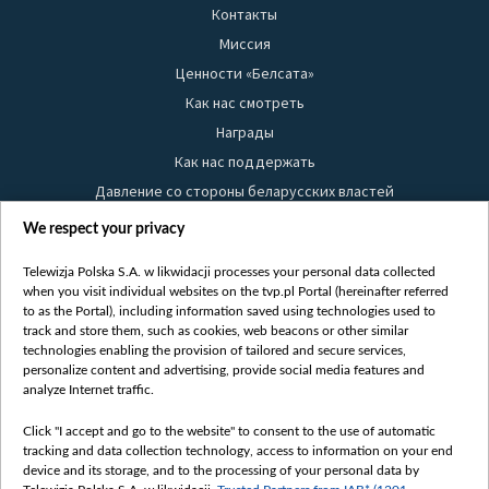
Контакты
Миссия
Ценности «Белсата»
Как нас смотреть
Награды
Как нас поддержать
Давление со стороны беларусских властей
Правила использования материалов
We respect your privacy
Информация об отправителе
Telewizja Polska S.A. w likwidacji processes your personal data collected
Безопасность
when you visit individual websites on the tvp.pl Portal (hereinafter referred
Youtube
to as the Portal), including information saved using technologies used to
track and store them, such as cookies, web beacons or other similar
Белсат news
technologies enabling the provision of tailored and secure services,
personalize content and advertising, provide social media features and
Белсат Life
analyze Internet traffic.
Жэстачайшы мульт
Click "I accept and go to the website" to consent to the use of automatic
Belsat English
tracking and data collection technology, access to information on your end
Biełsat PL
device and its storage, and to the processing of your personal data by