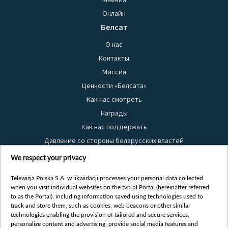
Онлайн
Белсат
О нас
Контакты
Миссия
Ценности «Белсата»
Как нас смотреть
Награды
Как нас поддержать
Давление со стороны беларусских властей
Правила использования материалов
We respect your privacy
Информация об отправителе
Telewizja Polska S.A. w likwidacji processes your personal data collected
Безопасность
when you visit individual websites on the tvp.pl Portal (hereinafter referred
Youtube
to as the Portal), including information saved using technologies used to
track and store them, such as cookies, web beacons or other similar
Белсат news
technologies enabling the provision of tailored and secure services,
personalize content and advertising, provide social media features and
Белсат Life