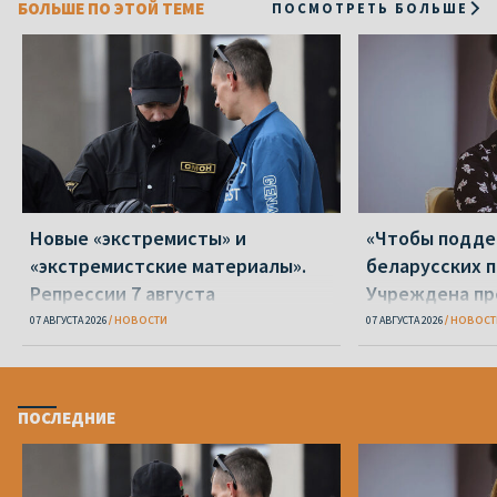
БОЛЬШЕ ПО ЭТОЙ ТЕМЕ
ПОСМОТРЕТЬ БОЛЬШЕ
Новые «экстремисты» и
«Чтобы подд
«экстремистские материалы».
беларусских п
Репрессии 7 августа
Учреждена пр
Вежновец
07 АВГУСТА 2026
НОВОСТИ
07 АВГУСТА 2026
НОВОСТ
ПОСЛЕДНИЕ