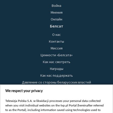
Война
Мнения
Онлайн
Белсат
О нас
Контакты
Миссия
Ценности «Белсата»
Как нас смотреть
Награды
Как нас поддержать
Давление со стороны беларусских властей
Правила использования материалов
We respect your privacy
Информация об отправителе
Telewizja Polska S.A. w likwidacji processes your personal data collected
Безопасность
when you visit individual websites on the tvp.pl Portal (hereinafter referred
Youtube
to as the Portal), including information saved using technologies used to