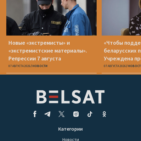
Новые «экстремисты» и
«Чтобы подд
«экстремистские материалы».
беларусских п
Репрессии 7 августа
Учреждена пр
Вежновец
07 АВГУСТА 2026
НОВОСТИ
07 АВГУСТА 2026
НОВОСТ
Категории
Новости