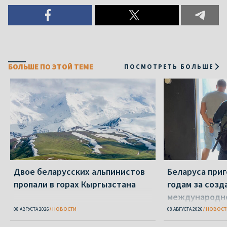
БОЛЬШЕ ПО ЭТОЙ ТЕМЕ
ПОСМОТРЕТЬ БОЛЬШЕ
Двое беларусских альпинистов
Беларуса приг
пропали в горах Кыргызстана
годам за созд
международн
кибервымогат
08 АВГУСТА 2026
НОВОСТИ
08 АВГУСТА 2026
НОВОСТ