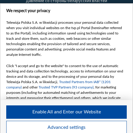
Давление со стороны беларусских властей
Правила использования материалов
We respect your privacy
Информация об отправителе
Telewizja Polska S.A. w likwidacji processes your personal data collected
Безопасность
when you visit individual websites on the tvp.pl Portal (hereinafter referred
Youtube
to as the Portal), including information saved using technologies used to
track and store them, such as cookies, web beacons or other similar
Белсат news
technologies enabling the provision of tailored and secure services,
personalize content and advertising, provide social media features and
Белсат Life
analyze Internet traffic.
Жэстачайшы мульт
Belsat English
Click "I accept and go to the website" to consent to the use of automatic
tracking and data collection technology, access to information on your end
Biełsat PL
device and its storage, and to the processing of your personal data by
Белсат Now
Telewizja Polska S.A. w likwidacji,
Trusted Partners from IAB* (1201
company)
and other
Trusted TVP Partners (93 company)
, for marketing
Белсат Shorts
purposes (including for automated matching of advertisements to your
Белсат History
interests and measuring their effectiveness) and others, which we indicate
below.
Белсат Music
Enable All and Enter our Website
Белсат Doc
The purposes of processing your data by TVP S.A. w likwidacji are as
follows:
My consents
Store and/or access information on a device
Advanced settings
Use limited data to select advertising