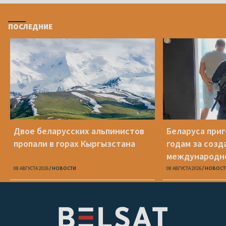
ПОСЛЕДНИЕ
Двое беларусских альпинистов
Беларуса приг
пропали в горах Кыргызстана
годам за созд
международн
кибервымогат
08 АВГУСТА 2026
НОВОСТИ
08 АВГУСТА 2026
НОВОСТ