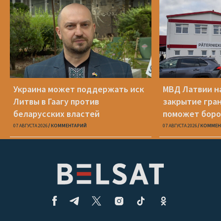
Украина может поддержать иск
МВД Латвии н
Литвы в Гаагу против
закрытие гра
беларусских властей
поможет боро
07 АВГУСТА 2026
КОММЕНТАРИЙ
07 АВГУСТА 2026
КОММЕН