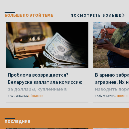
БОЛЬШЕ ПО ЭТОЙ ТЕМЕ
ПОСМОТРЕТЬ БОЛЬШЕ
Проблема возвращается?
В армию забр
Беларуска заплатила комиссию
аграриев. Их 
за доллары, купленные в
наводить пор
«Беларусбанке»
области
07 АВГУСТА 2026
НОВОСТИ
07 АВГУСТА 2026
НОВОСТ
ПОСЛЕДНИЕ