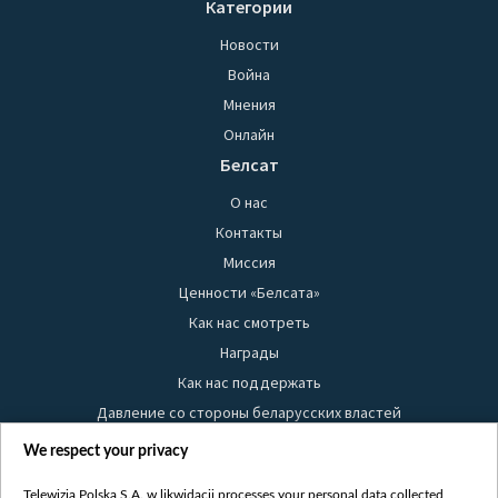
Категории
Новости
Война
Мнения
Онлайн
Белсат
О нас
Контакты
Миссия
Ценности «Белсата»
Как нас смотреть
Награды
Как нас поддержать
Давление со стороны беларусских властей
Правила использования материалов
We respect your privacy
Информация об отправителе
Telewizja Polska S.A. w likwidacji processes your personal data collected