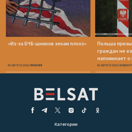
«Из-за БЧБ-шников зекам плохо»
Польша призы
граждан не ез
напоминает о
опасности
06 АВГУСТА 2026
МНЕНИЯ
06 АВГУСТА 2026
НОВОСТ
Категории