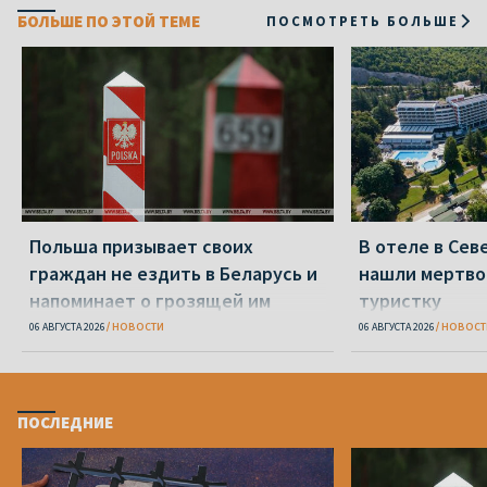
БОЛЬШЕ ПО ЭТОЙ ТЕМЕ
ПОСМОТРЕТЬ БОЛЬШЕ
Польша призывает своих
В отеле в Се
граждан не ездить в Беларусь и
нашли мертво
напоминает о грозящей им
туристку
опасности
06 АВГУСТА 2026
НОВОСТИ
06 АВГУСТА 2026
НОВОСТ
ПОСЛЕДНИЕ