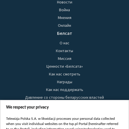
Новости
Война
Мнения
Онлайн
Белсат
О нас
Контакты
Миссия
Ценности «Белсата»
Как нас смотреть
Награды
Как нас поддержать
Давление со стороны беларусских властей
Правила использования материалов
We respect your privacy
Информация об отправителе
Telewizja Polska S.A. w likwidacji processes your personal data collected
Безопасность
when you visit individual websites on the tvp.pl Portal (hereinafter referred
Youtube