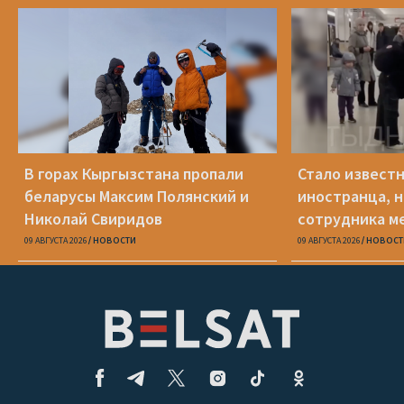
В горах Кыргызстана пропали
Стало известн
беларусы Максим Полянский и
иностранца, н
Николай Свиридов
сотрудника м
доехать до С
09 АВГУСТА 2026
НОВОСТИ
09 АВГУСТА 2026
НОВОСТ