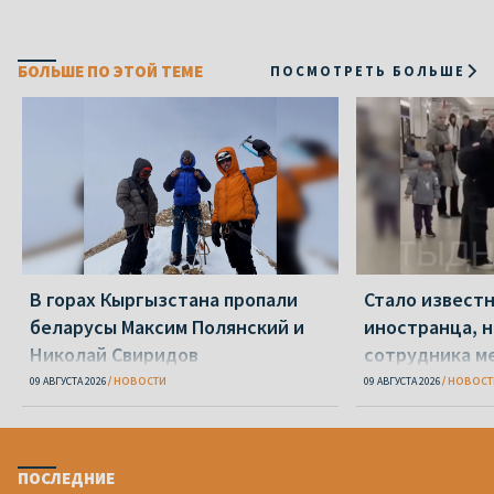
БОЛЬШЕ ПО ЭТОЙ ТЕМЕ
ПОСМОТРЕТЬ БОЛЬШЕ
В горах Кыргызстана пропали
Стало известн
беларусы Максим Полянский и
иностранца, н
Николай Свиридов
сотрудника м
доехать до С
09 АВГУСТА 2026
НОВОСТИ
09 АВГУСТА 2026
НОВОСТ
ПОСЛЕДНИЕ