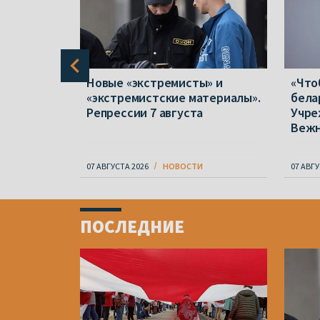
в полтора
Новые «экстремисты» и
«Что
 отказов
«экстремистские материалы».
бела
народной
Репрессии 7 августа
Учре
Веж
07 АВГУСТА 2026
НОВОСТИ
07 АВГУ
Item
1
ПОСЛЕДНИЕ
of
4