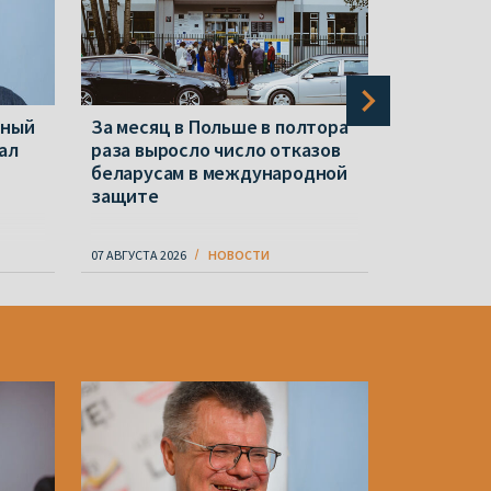
нный
За месяц в Польше в полтора
Новые «э
ал
раза выросло число отказов
«экстрем
беларусам в международной
Репрессии
защите
07 АВГУСТА 2026
НОВОСТИ
07 АВГУСТА 20