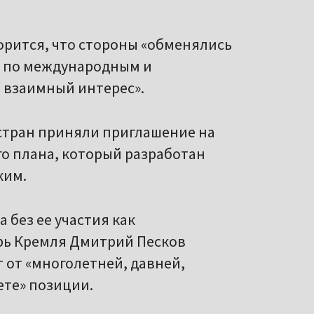
орится, что стороны «обменялись
е по международным и
 взаимный интерес».
 стран приняли приглашение на
о плана, который разработан
ким.
без ее участия как
арь Кремля Дмитрий Песков
 от «многолетней, давней,
те» позиции.