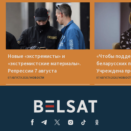
Новые «экстремисты» и
«Чтобы подд
«экстремистские материалы».
беларусских п
Репрессии 7 августа
Учреждена пр
Вежновец
07 АВГУСТА 2026
НОВОСТИ
07 АВГУСТА 2026
НОВОСТ