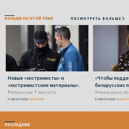
БОЛЬШЕ ПО ЭТОЙ ТЕМЕ
ПОСМОТРЕТЬ БОЛЬШЕ
Новые «экстремисты» и
«Чтобы подд
«экстремистские материалы».
беларусских п
Репрессии 7 августа
Учреждена пр
Вежновец
07 АВГУСТА 2026
НОВОСТИ
07 АВГУСТА 2026
НОВОСТ
ПОСЛЕДНИЕ