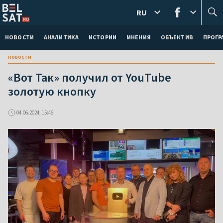
RU
НОВОСТИ
АНАЛИТИКА
ИСТОРИИ
МНЕНИЯ
ОБЪЕКТИВ
ПРОГ
новости
«Вот Так» получил от YouTube
золотую кнопку
04.06.2024, 15:46