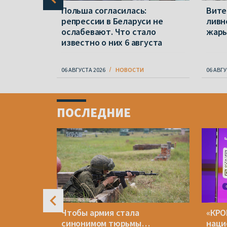
ся в
Польша согласилась:
Вите
, за
репрессии в Беларуси не
ливн
ослабевают. Что стало
жар
известно о них 6 августа
06 АВГУСТА 2026
НОВОСТИ
06 АВГУ
Item
1
ПОСЛЕДНИЕ
of
4
крупную
Чтобы армия стала
«КРО
ударов по
синонимом тюрьмы…
наци