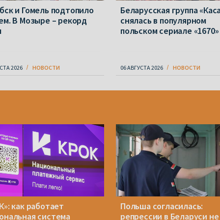
бск и Гомель подтопило
Беларусская группа «Кас
ем. В Мозыре – рекорд
снялась в популярном
ы
польском сериале «1670»
СТА 2026
НОВОСТИ
06 АВГУСТА 2026
НОВОСТИ
К»: как работает
Польша согласилась:
ональная система
репрессии в Беларуси не