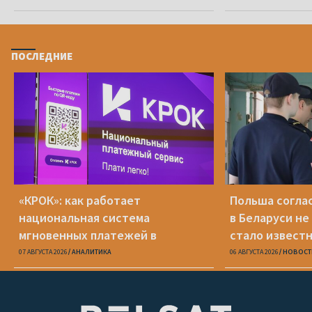
ПОСЛЕДНИЕ
«КРОК»: как работает
Польша соглас
национальная система
в Беларуси не
мгновенных платежей в
стало известн
Беларуси
07 АВГУСТА 2026
АНАЛИТИКА
06 АВГУСТА 2026
НОВОСТ