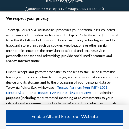
Как нас поддержать
Давление со стороны беларусских властей
Правила использования материалов
We respect your privacy
Информация об отправителе
Telewizja Polska S.A. w likwidacji processes your personal data collected
Безопасность
when you visit individual websites on the tvp.pl Portal (hereinafter referred
Youtube
to as the Portal), including information saved using technologies used to
track and store them, such as cookies, web beacons or other similar
Белсат news
technologies enabling the provision of tailored and secure services,
personalize content and advertising, provide social media features and
Белсат Life
analyze Internet traffic.
Жэстачайшы мульт
Click "I accept and go to the website" to consent to the use of automatic
Belsat English
tracking and data collection technology, access to information on your end
Biełsat PL
device and its storage, and to the processing of your personal data by
Telewizja Polska S.A. w likwidacji,
Trusted Partners from IAB* (1201
Белсат Now
company)
and other
Trusted TVP Partners (93 company)
, for marketing
Белсат Shorts
purposes (including for automated matching of advertisements to your
interests and measuring their effectiveness) and others, which we indicate
Белсат History
below.
Белсат Music
Enable All and Enter our Website
The purposes of processing your data by TVP S.A. w likwidacji are as
Белсат Doc
follows:
My consents
Store and/or access information on a device