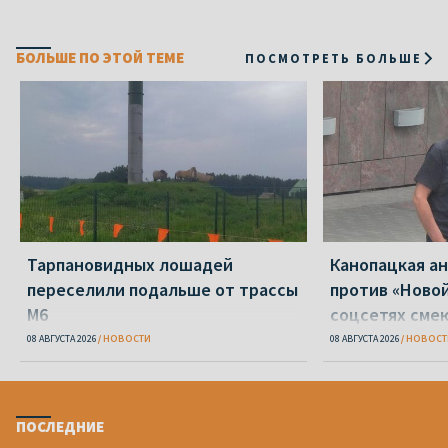
БОЛЬШЕ ПО ЭТОЙ ТЕМЕ
ПОСМОТРЕТЬ БОЛЬШЕ
Тарпановидных лошадей
Канопацкая а
переселили подальше от трассы
против «Новой
М6
соцсетях сме
один Петрухи
08 АВГУСТА 2026
НОВОСТИ
08 АВГУСТА 2026
НОВОСТ
ПОСЛЕДНИЕ