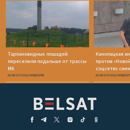
Тарпановидных лошадей
Канопацкая а
переселили подальше от трассы
против «Новой
М6
соцсетях сме
один Петрухи
08 АВГУСТА 2026
НОВОСТИ
08 АВГУСТА 2026
НОВОСТ