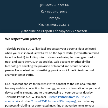
Ценности «Белсата»
Как нас смотреть
Награды
Как нас поддержать
Давление со стороны беларусских властей
Правила использования материалов
We respect your privacy
Информация об отправителе
Telewizja Polska S.A. w likwidacji processes your personal data collected
Безопасность
when you visit individual websites on the tvp.pl Portal (hereinafter referred
Youtube
to as the Portal), including information saved using technologies used to
track and store them, such as cookies, web beacons or other similar
Белсат news
technologies enabling the provision of tailored and secure services,
personalize content and advertising, provide social media features and
Белсат Life
analyze Internet traffic.
Жэстачайшы мульт
Click "I accept and go to the website" to consent to the use of automatic
Belsat English
tracking and data collection technology, access to information on your end
Biełsat PL
device and its storage, and to the processing of your personal data by
Telewizja Polska S.A. w likwidacji,
Trusted Partners from IAB* (1201
Белсат Now
company)
and other
Trusted TVP Partners (93 company)
, for marketing
Белсат Shorts
purposes (including for automated matching of advertisements to your