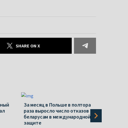
SHARE ON X
нный
За месяц в Польше в полтора
Новые «э
ал
раза выросло число отказов
«экстрем
беларусам в международной
Репрессии
защите