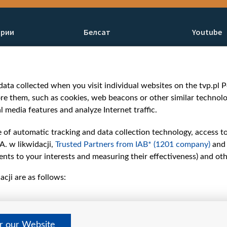
ории
Белсат
Youtube
ти
О нас
Белсат n
Контакты
Белсат Li
я
Миссия
Жэстачай
ata collected when you visit individual websites on the tvp.pl Por
н
Ценности «Белсата»
Belsat En
re them, such as cookies, web beacons or other similar technolog
Как нас смотреть
Biełsat PL
l media features and analyze Internet traffic.
Награды
Белсат N
Как нас поддержать
Белсат Sh
e of automatic tracking and data collection technology, access t
Давление со стороны
Белсат Hi
A. w likwidacji,
Trusted Partners from IAB* (1201 company)
and
беларусских властей
Белсат Mu
nts to your interests and measuring their effectiveness) and ot
Правила использования
Белсат D
cji are as follows:
материалов
Информация об
отправителе
Безопасность
er our Website