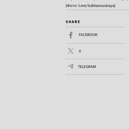
(Фото: t.me/tsikhanouskaya)
SHARE
FACEBOOK
X
TELEGRAM