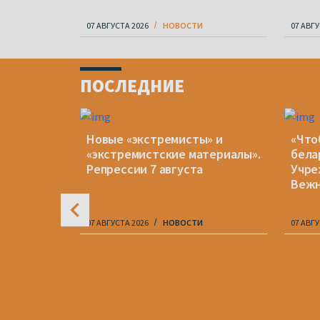
07 АВГУСТА 2026
НОВОСТИ
07 АВГУ
Item
1
ПОСЛЕДНИЕ
of
4
Новые «экстремисты» и
«Что
«экстремистские материалы».
бела
Репрессии 7 августа
Учре
рейв в
Веж
все же
и другим
07 АВГУСТА 2026
НОВОСТИ
07 АВГУ