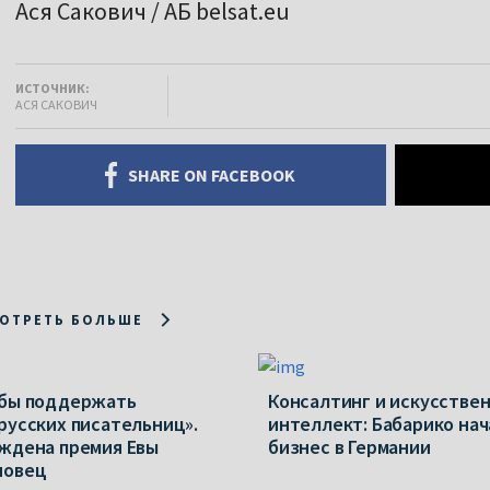
Ася Сакович / АБ belsat.eu
ИСТОЧНИК:
АСЯ САКОВИЧ
SHARE ON FACEBOOK
ОТРЕТЬ БОЛЬШЕ
бы поддержать
Консалтинг и искусстве
русских писательниц».
интеллект: Бабарико нач
ждена премия Евы
бизнес в Германии
новец