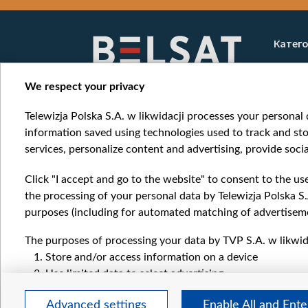
Item
1
Катег
of
Новос
10
Война
We respect your privacy
Мнени
Telewizja Polska S.A. w likwidacji processes your personal d
Онлай
information saved using technologies used to track and sto
services, personalize content and advertising, provide socia
Click "I accept and go to the website" to consent to the us
the processing of your personal data by Telewizja Polska S.
purposes (including for automated matching of advertiseme
The purposes of processing your data by TVP S.A. w likwida
Store and/or access information on a device
Use limited data to select advertising
Create profiles for personalised advertising
Advanced settings
Enable All and Ent
Use profiles to select personalised advertising