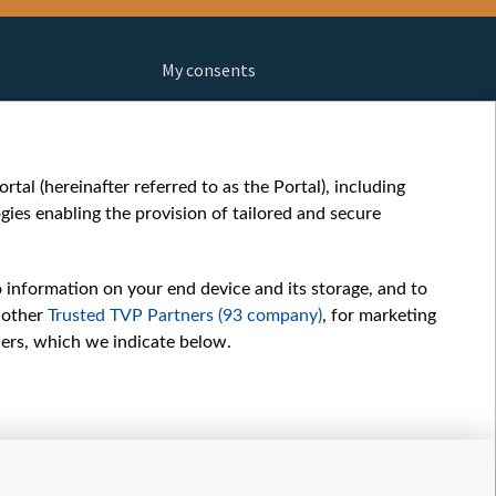
My consents
ews
fe
шы мульт
tal (hereinafter referred to as the Portal), including
glish
ies enabling the provision of tailored and secure
ow
orts
o information on your end device and its storage, and to
story
 other
Trusted TVP Partners (93 company)
, for marketing
sic
hers, which we indicate below.
oc