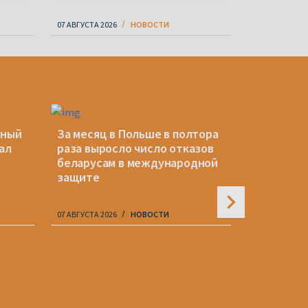
07 АВГУСТА 2026
НОВОСТИ
07 АВГУСТА 20
нный
За месяц в Польше в полтора
Украина 
ал
раза выросло число отказов
иск Литвы
беларусам в международной
беларусс
защите
07 АВГУСТА 2026
НОВОСТИ
07 АВГУСТА 20