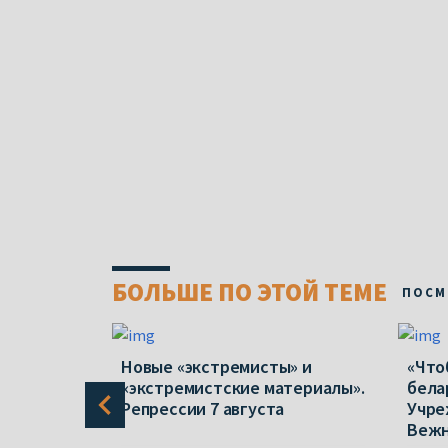
БОЛЬШЕ ПО ЭТОЙ ТЕМЕ
ПОСМ
в полтора
Новые «экстремисты» и
«Что
 отказов
«экстремистские материалы».
бела
народной
Репрессии 7 августа
Учре
Веж