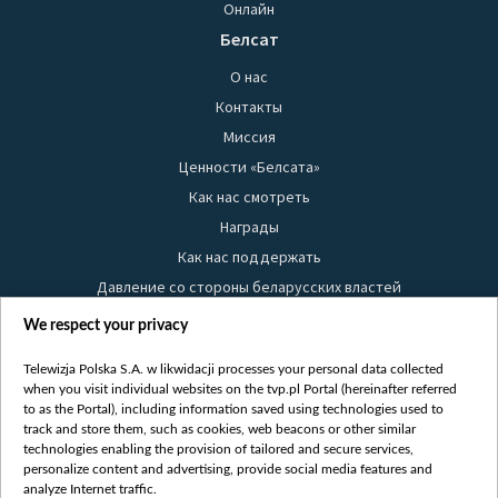
Онлайн
Белсат
О нас
Контакты
Миссия
Ценности «Белсата»
Как нас смотреть
Награды
Как нас поддержать
Давление со стороны беларусских властей
Правила использования материалов
We respect your privacy
Информация об отправителе
Telewizja Polska S.A. w likwidacji processes your personal data collected
Безопасность
when you visit individual websites on the tvp.pl Portal (hereinafter referred
Youtube
to as the Portal), including information saved using technologies used to
track and store them, such as cookies, web beacons or other similar
Белсат news
technologies enabling the provision of tailored and secure services,
personalize content and advertising, provide social media features and
Белсат Life
analyze Internet traffic.