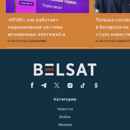
«КРОК»: как работает
Польша соглас
национальная система
в Беларуси не
мгновенных платежей в
стало известн
Беларуси
07 АВГУСТА 2026
АНАЛИТИКА
06 АВГУСТА 2026
НОВОСТ
Категории
Новости
Война
Мнения