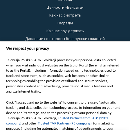
Ценности «Белсата»
Как нас смотреть
Награды
Как нас поддержать
Давление со стороны беларусских властей
Правила использования материалов
We respect your privacy
Информация об отправителе
Telewizja Polska S.A. w likwidacji processes your personal data collected
Безопасность
when you visit individual websites on the tvp.pl Portal (hereinafter referred
Youtube
to as the Portal), including information saved using technologies used to
track and store them, such as cookies, web beacons or other similar
Белсат news
technologies enabling the provision of tailored and secure services,
personalize content and advertising, provide social media features and
Белсат Life
analyze Internet traffic.
Жэстачайшы мульт
Click "I accept and go to the website" to consent to the use of automatic
Belsat English
tracking and data collection technology, access to information on your end
Biełsat PL
device and its storage, and to the processing of your personal data by
Telewizja Polska S.A. w likwidacji,
Trusted Partners from IAB* (1201
Белсат Now
company)
and other
Trusted TVP Partners (93 company)
, for marketing
Белсат Shorts
purposes (including for automated matching of advertisements to your