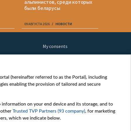
альпинистов, среди которых
Беларуси
были беларусы
конферен
Беларусь
09 АВГУСТА 2026
НОВОСТИ
09 АВГУСТА 20
My consents
ews
fe
шы мульт
tal (hereinafter referred to as the Portal), including
glish
ies enabling the provision of tailored and secure
ow
orts
o information on your end device and its storage, and to
story
 other
Trusted TVP Partners (93 company)
, for marketing
sic
hers, which we indicate below.
oc