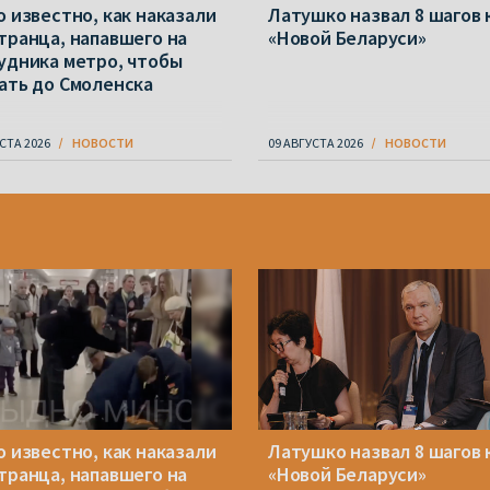
о известно, как наказали
Латушко назвал 8 шагов 
транца, напавшего на
«Новой Беларуси»
удника метро, чтобы
ать до Смоленска
СТА 2026
НОВОСТИ
09 АВГУСТА 2026
НОВОСТИ
о известно, как наказали
Латушко назвал 8 шагов 
транца, напавшего на
«Новой Беларуси»