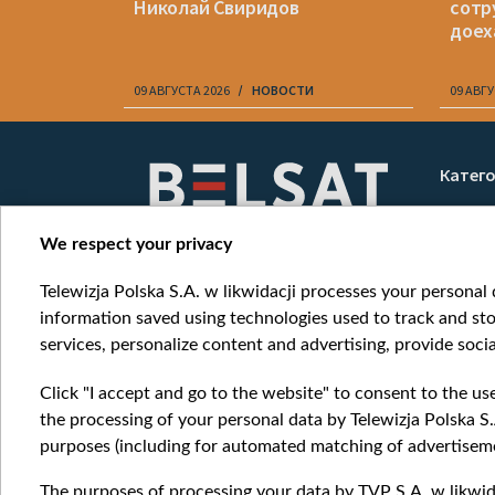
Николай Свиридов
сотр
доех
09 АВГУСТА 2026
НОВОСТИ
09 АВГУ
Item
1
Катег
of
Новос
10
Война
We respect your privacy
Мнени
Telewizja Polska S.A. w likwidacji processes your personal d
Онлай
information saved using technologies used to track and sto
services, personalize content and advertising, provide socia
Click "I accept and go to the website" to consent to the us
the processing of your personal data by Telewizja Polska S.
purposes (including for automated matching of advertiseme
The purposes of processing your data by TVP S.A. w likwida