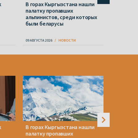
к
В горах Кыргызстана нашли
В горах 
палатку пропавших
беларусы
альпинистов, среди которых
Николай 
были беларусы
09 АВГУСТА 2026
НОВОСТИ
09 АВГУСТА 20
к
В горах Кыргызстана нашли
Какова ц
палатку пропавших
«постлук