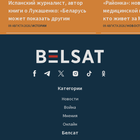
Испанский журналист, автор
«Районка»: но
книги о Лукашенко: «Беларусь
медицинской 
может показать другим
кто живет за
странам, что может случиться с
09 АВГУСТА 2026
ИСТОРИИ
09 АВГУСТА 2026
НОВОСТ
демократией»
Категории
Новости
Война
Мнения
Онлайн
Белсат