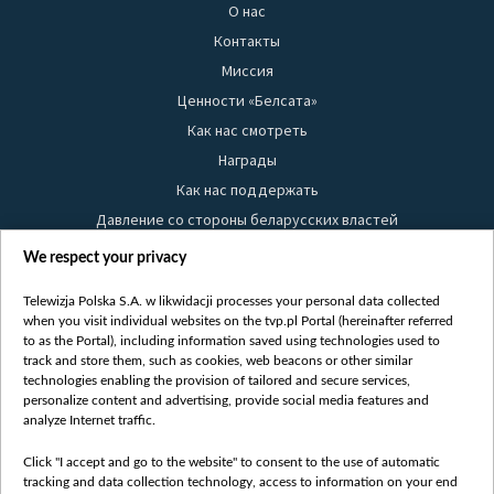
О нас
Контакты
Миссия
Ценности «Белсата»
Как нас смотреть
Награды
Как нас поддержать
Давление со стороны беларусских властей
Правила использования материалов
We respect your privacy
Информация об отправителе
Telewizja Polska S.A. w likwidacji processes your personal data collected
Безопасность
when you visit individual websites on the tvp.pl Portal (hereinafter referred
Youtube
to as the Portal), including information saved using technologies used to
track and store them, such as cookies, web beacons or other similar
Белсат news
technologies enabling the provision of tailored and secure services,
personalize content and advertising, provide social media features and
Белсат Life
analyze Internet traffic.
Жэстачайшы мульт
Click "I accept and go to the website" to consent to the use of automatic
Belsat English
tracking and data collection technology, access to information on your end