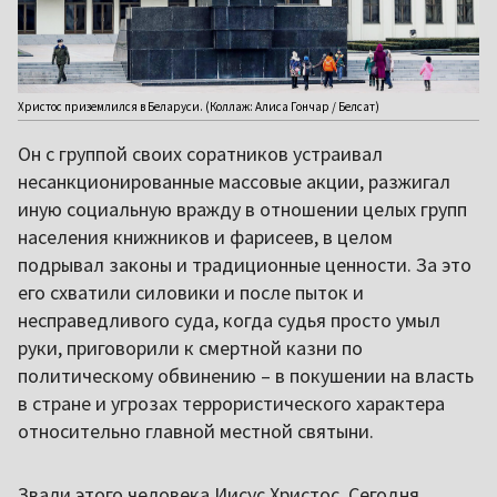
Христос приземлился в Беларуси. (Коллаж: Алиса Гончар / Белсат)
Он с группой своих соратников устраивал
несанкционированные массовые акции, разжигал
иную социальную вражду в отношении целых групп
населения книжников и фарисеев, в целом
подрывал законы и традиционные ценности. За это
его схватили силовики и после пыток и
несправедливого суда, когда судья просто умыл
руки, приговорили к смертной казни по
политическому обвинению – в покушении на власть
в стране и угрозах террористического характера
относительно главной местной святыни.
Звали этого человека Иисус Христос. Сегодня