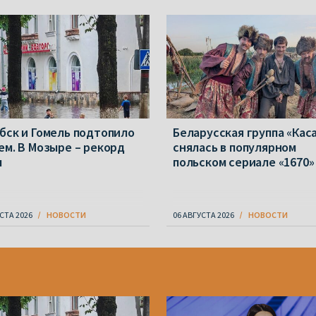
бск и Гомель подтопило
Беларусская группа «Кас
ем. В Мозыре – рекорд
снялась в популярном
ы
польском сериале «1670»
СТА 2026
НОВОСТИ
06 АВГУСТА 2026
НОВОСТИ