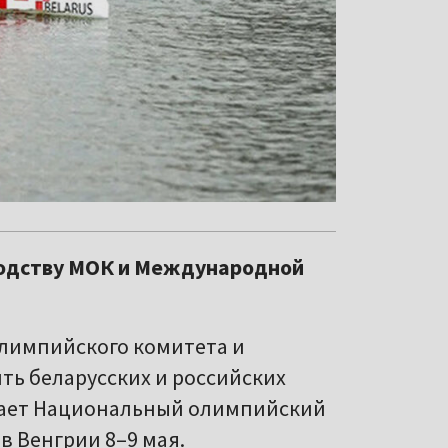
одству МОК и Международной
олимпийского комитета и
ь беларусских и российских
щает Национальный олимпийский
в Венгрии 8–9 мая.