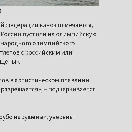
)
й федерации каноэ отмечается,
и России пустили на олимпийскую
ународного олимпийского
тлетов с российским или
ущены».
этов в артистическом плавании
е разрешается», – подчеркивается
рубо нарушены», уверены