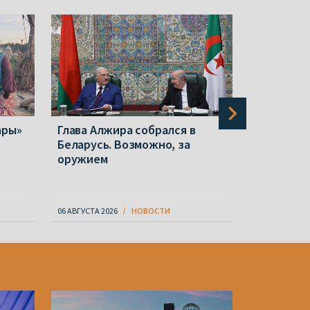
ары»
Глава Алжира собрался в
Польша с
Беларусь. Возможно, за
репрессии
оружием
ослабева
известно 
06 АВГУСТА 2026
НОВОСТИ
06 АВГУСТА 20