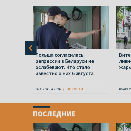
ся в
Польша согласилась:
Вите
, за
репрессии в Беларуси не
ливн
ослабевают. Что стало
жар
известно о них 6 августа
06 АВГУСТА 2026
НОВОСТИ
06 АВГУ
Item
1
ПОСЛЕДНИЕ
of
4