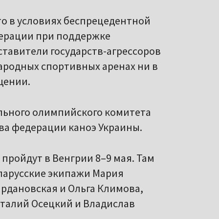
то в условиях беспрецедентной
дерации при поддержке
ставители государств-агрессоров
ародных спортивных аренах ни в
щении.
льного олимпийского комитета
ва федерации каноэ Украины.
ройдут в Венгрии 8–9 мая. Там
еларусские экипажи Мария
ардановская и Ольга Климова,
талий Осецкий и Владислав