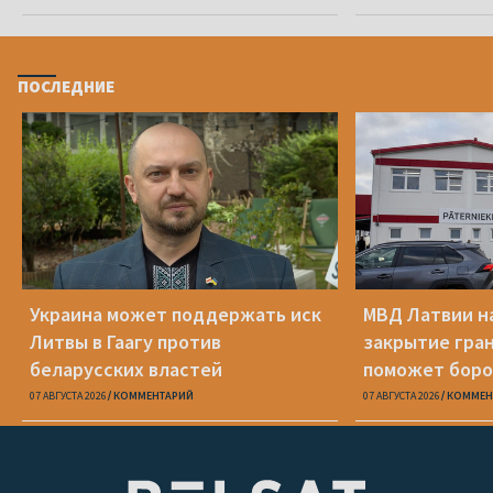
ПОСЛЕДНИЕ
Украина может поддержать иск
МВД Латвии н
Литвы в Гаагу против
закрытие гра
беларусских властей
поможет боро
07 АВГУСТА 2026
КОММЕНТАРИЙ
07 АВГУСТА 2026
КОММЕН