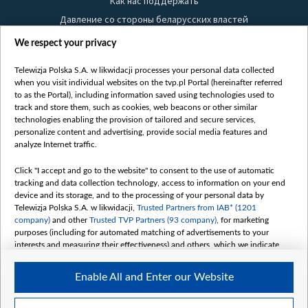
Как нас поддержать
Давление со стороны беларусских властей
Правила использования материалов
We respect your privacy
Информация об отправителе
Telewizja Polska S.A. w likwidacji processes your personal data collected
Безопасность
when you visit individual websites on the tvp.pl Portal (hereinafter referred
Youtube
to as the Portal), including information saved using technologies used to
track and store them, such as cookies, web beacons or other similar
Белсат news
technologies enabling the provision of tailored and secure services,
personalize content and advertising, provide social media features and
Белсат Life
analyze Internet traffic.
Жэстачайшы мульт
Belsat English
Click "I accept and go to the website" to consent to the use of automatic
tracking and data collection technology, access to information on your end
Biełsat PL
device and its storage, and to the processing of your personal data by
Белсат Now
Telewizja Polska S.A. w likwidacji,
Trusted Partners from IAB* (1201
company)
and other
Trusted TVP Partners (93 company)
, for marketing
Белсат Shorts
purposes (including for automated matching of advertisements to your
Белсат History
interests and measuring their effectiveness) and others, which we indicate
below.
Белсат Music
Enable All and Enter our Website
Белсат Doc
The purposes of processing your data by TVP S.A. w likwidacji are as
follows:
My consents
Store and/or access information on a device