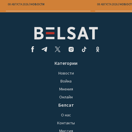
один Петрухин»
демократическ
08 АВГУСТА 2026
НОВОСТИ
08 АВГУСТА 2026
НОВОСТ
еще нужно сд
Категории
Новости
Война
Мнения
Онлайн
Белсат
О нас
Контакты
Миссия