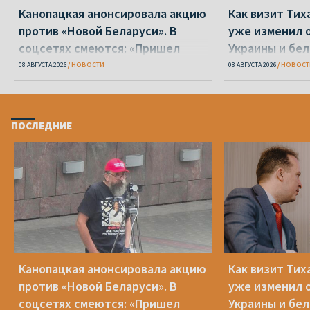
Канопацкая анонсировала акцию
Как визит Тих
против «Новой Беларуси». В
уже изменил 
соцсетях смеются: «Пришел
Украины и бе
один Петрухин»
демократическ
08 АВГУСТА 2026
НОВОСТИ
08 АВГУСТА 2026
НОВОСТ
еще нужно сд
ПОСЛЕДНИЕ
Канопацкая анонсировала акцию
Как визит Тих
против «Новой Беларуси». В
уже изменил 
соцсетях смеются: «Пришел
Украины и бе