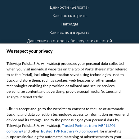
Ценности «Белсата»
Как нас смотреть
Награды
Как нас поддержать
Давление со стороны беларусских властей
Правила использования материалов
We respect your privacy
Информация об отправителе
Telewizja Polska S.A. w likwidacji processes your personal data collected
Безопасность
when you visit individual websites on the tvp.pl Portal (hereinafter referred
Youtube
to as the Portal), including information saved using technologies used to
track and store them, such as cookies, web beacons or other similar
Белсат news
technologies enabling the provision of tailored and secure services,
personalize content and advertising, provide social media features and
Белсат Life
analyze Internet traffic.
Жэстачайшы мульт
Click "I accept and go to the website" to consent to the use of automatic
Belsat English
tracking and data collection technology, access to information on your end
Biełsat PL
device and its storage, and to the processing of your personal data by
Telewizja Polska S.A. w likwidacji,
Trusted Partners from IAB* (1201
Белсат Now
company)
and other
Trusted TVP Partners (93 company)
, for marketing
Белсат Shorts
purposes (including for automated matching of advertisements to your