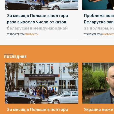
За месяц в Польше в полтора
Проблема воз
раза выросло число отказов
Беларуска за
беларусам в международной
за доллары, к
защите
«Беларусбанк
07 АВГУСТА 2026
НОВОСТИ
07 АВГУСТА 2026
НОВОСТ
ПОСЛЕДНИЕ
За месяц в Польше в полтора
Украина може