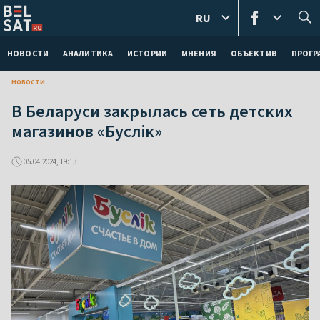
RU
НОВОСТИ
АНАЛИТИКА
ИСТОРИИ
МНЕНИЯ
ОБЪЕКТИВ
ПРОГ
новости
В Беларуси закрылась сеть детских
магазинов «Буслік»
05.04.2024, 19:13