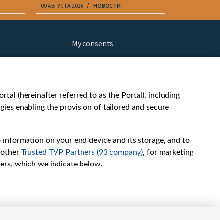
09 АВГУСТА 2026
НОВОСТИ
09 АВГУСТА 20
My consents
ews
fe
шы мульт
tal (hereinafter referred to as the Portal), including
glish
ies enabling the provision of tailored and secure
ow
orts
o information on your end device and its storage, and to
story
 other
Trusted TVP Partners (93 company)
, for marketing
sic
hers, which we indicate below.
oc