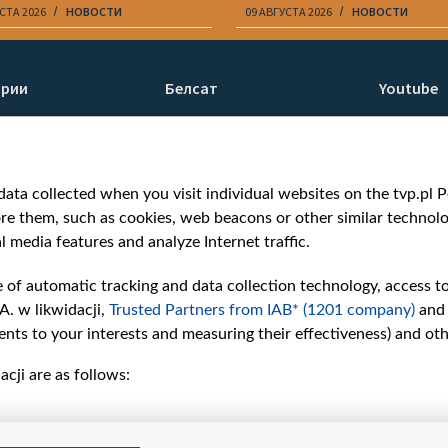
СТА 2026
НОВОСТИ
09 АВГУСТА 2026
НОВОСТИ
ории
Белсат
Youtube
ти
О нас
Белсат n
Контакты
Белсат Li
я
Миссия
Жэстачай
ata collected when you visit individual websites on the tvp.pl Por
н
Ценности «Белсата»
Belsat En
re them, such as cookies, web beacons or other similar technolog
Как нас смотреть
Biełsat PL
l media features and analyze Internet traffic.
Награды
Белсат N
Как нас поддержать
Белсат Sh
e of automatic tracking and data collection technology, access t
Давление со стороны
Белсат Hi
A. w likwidacji,
Trusted Partners from IAB* (1201 company)
and
беларусских властей
Белсат Mu
nts to your interests and measuring their effectiveness) and ot
Правила использования
Белсат D
cji are as follows:
материалов
Информация об
отправителе