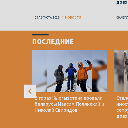
доех
09 АВГУСТА 2026
НОВОСТИ
09 АВГУ
Item
1
ПОСЛЕДНИЕ
of
4
иноним
В горах Кыргызстана пропали
Стал
беларусы Максим Полянский и
инос
Николай Свиридов
сотр
доех