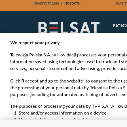
09 АВГУСТА 2026
НОВОСТИ
09 АВГУ
Item
1
Катег
of
Новос
10
Война
We respect your privacy
Мнени
Telewizja Polska S.A. w likwidacji processes your personal d
Онлай
information saved using technologies used to track and sto
services, personalize content and advertising, provide socia
Click "I accept and go to the website" to consent to the us
the processing of your personal data by Telewizja Polska S.
purposes (including for automated matching of advertiseme
The purposes of processing your data by TVP S.A. w likwida
Store and/or access information on a device
Use limited data to select advertising
Create profiles for personalised advertising