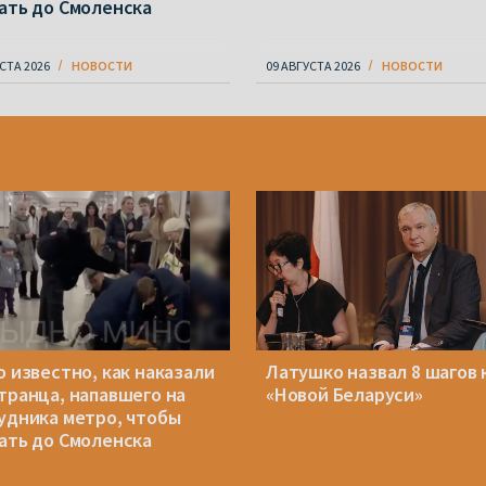
ать до Смоленска
СТА 2026
НОВОСТИ
09 АВГУСТА 2026
НОВОСТИ
о известно, как наказали
Латушко назвал 8 шагов 
транца, напавшего на
«Новой Беларуси»
удника метро, чтобы
ать до Смоленска