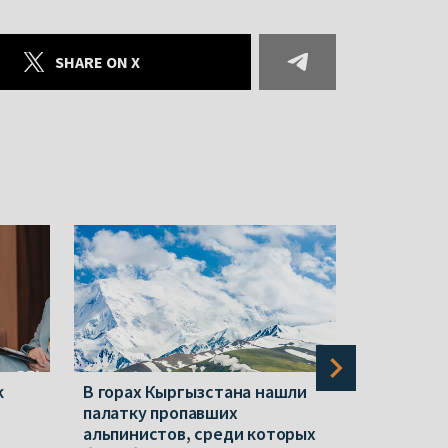
SHARE ON X
к
В горах Кыргызстана нашли
В горах 
палатку пропавших
беларусы
альпинистов, среди которых
Николай 