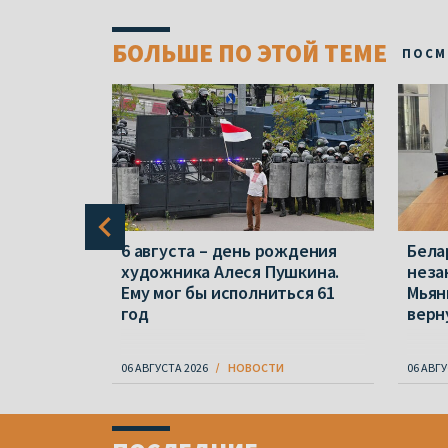
БОЛЬШЕ ПО ЭТОЙ ТЕМЕ
ПОСМ
уса возле
6 августа – день рождения
Бела
ятеро
художника Алеся Пушкина.
неза
Ему мог бы исполниться 61
Мьян
год
верн
06 АВГУСТА 2026
НОВОСТИ
06 АВГУ
Item
1