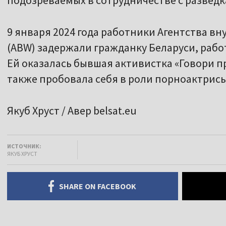
подозреваемых в сотрудничестве с разведк
9 января 2024 года работники Агентства в
(ABW) задержали гражданку Беларуси, раб
Ей оказалась бывшая активистка «Говори п
также пробовала себя в роли порноактрисы
Якуб Хруст / Авер belsat.eu
ИСТОЧНИК:
ЯКУБ ХРУСТ
SHARE ON FACEBOOK