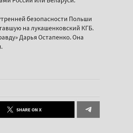
ами России или Беларуси.
нутренней безопасности Польши
отавшую на лукашенковский КГБ.
равду» Дарья Остапенко. Она
.
SHARE ON X