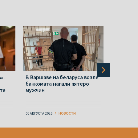
».
В Варшаве на беларуса возле
6 августа
банкомата напали пятеро
художник
те
мужчин
Ему мог б
год
06 АВГУСТА 2026
НОВОСТИ
06 АВГУСТА 20