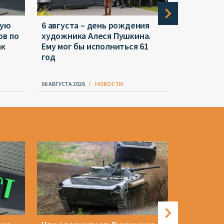
ную
6 августа – день рождения
Глава Алж
ов по
художника Алеся Пушкина.
Беларусь.
ак
Ему мог бы исполниться 61
оружием
год
06 АВГУСТА 2026
НОВОСТИ
06 АВГУСТА 20