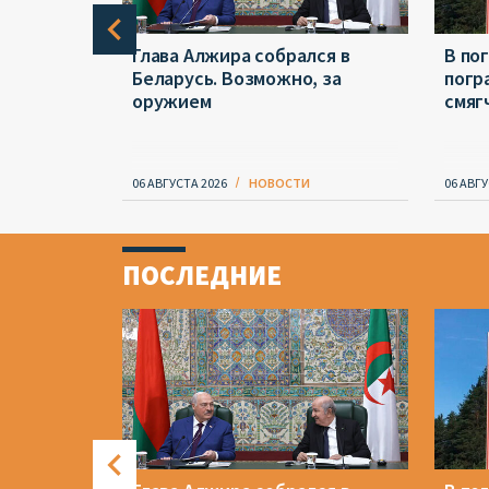
ждения
Глава Алжира собрался в
В по
шкина.
Беларусь. Возможно, за
погр
ься 61
оружием
смяг
06 АВГУСТА 2026
НОВОСТИ
06 АВГУ
Item
1
ПОСЛЕДНИЕ
of
4