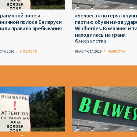
граничной зоне и
«Белвест» потерял круп
аничной полосе Беларуси
партию обуви из‑за удар
чили правила пребывания
Wildberries. Компания и т
находилась на грани
банкротства
СТА 2026
НОВОСТИ
06 АВГУСТА 2026
НОВОСТИ