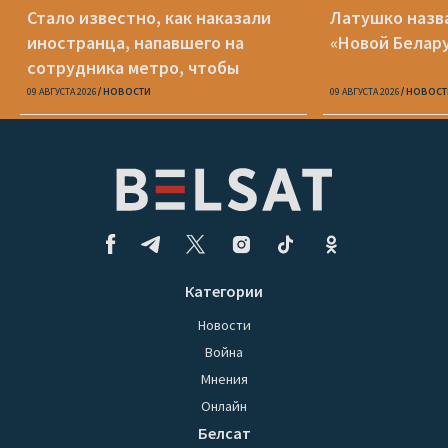
Стало известно, как наказали
Латушко назва
иностранца, напавшего на
«Новой Белар
сотрудника метро, чтобы
доехать до Смоленска
09 АВГУСТА 2026
НОВОСТИ
09 АВГУСТА 2026
НОВОСТ
Категории
Новости
Война
Мнения
Онлайн
Белсат