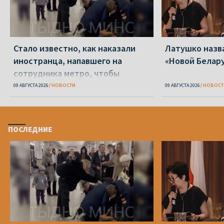
Стало известно, как наказали
Латушко назва
иностранца, напавшего на
«Новой Белар
сотрудника метро, чтобы
доехать до Смоленска
09 АВГУСТА 2026
НОВОСТИ
09 АВГУСТА 2026
НОВОСТ
ПОСЛЕДНИЕ