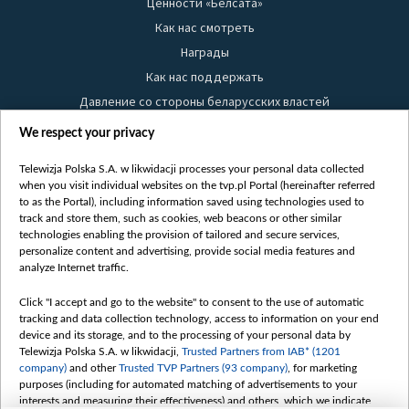
Ценности «Белсата»
Как нас смотреть
Награды
Как нас поддержать
Давление со стороны беларусских властей
Правила использования материалов
We respect your privacy
Информация об отправителе
Telewizja Polska S.A. w likwidacji processes your personal data collected
Безопасность
when you visit individual websites on the tvp.pl Portal (hereinafter referred
Youtube
to as the Portal), including information saved using technologies used to
track and store them, such as cookies, web beacons or other similar
Белсат news
technologies enabling the provision of tailored and secure services,
personalize content and advertising, provide social media features and
Белсат Life
analyze Internet traffic.
Жэстачайшы мульт
Click "I accept and go to the website" to consent to the use of automatic
Belsat English
tracking and data collection technology, access to information on your end
Biełsat PL
device and its storage, and to the processing of your personal data by
Telewizja Polska S.A. w likwidacji,
Trusted Partners from IAB* (1201
Белсат Now
company)
and other
Trusted TVP Partners (93 company)
, for marketing
Белсат Shorts
purposes (including for automated matching of advertisements to your
interests and measuring their effectiveness) and others, which we indicate
Белсат History