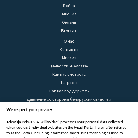
Война
Мнения
Онлайн
Белсат
О нас
Контакты
Миссия
Ценности «Белсата»
Как нас смотреть
Награды
Как нас поддержать
Давление со стороны беларусских властей
Правила использования материалов
We respect your privacy
Информация об отправителе
Telewizja Polska S.A. w likwidacji processes your personal data collected
Безопасность
when you visit individual websites on the tvp.pl Portal (hereinafter referred
Youtube
to as the Portal), including information saved using technologies used to