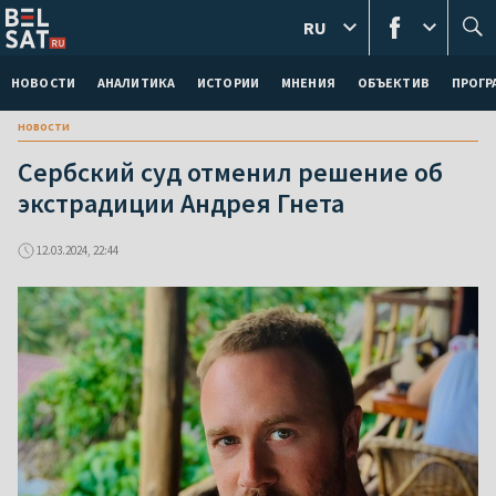
RU
НОВОСТИ
АНАЛИТИКА
ИСТОРИИ
МНЕНИЯ
ОБЪЕКТИВ
ПРОГ
новости
Сербский суд отменил решение об
экстрадиции Андрея Гнета
12.03.2024, 22:44