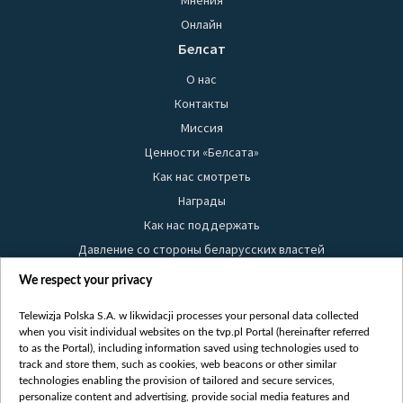
Мнения
Онлайн
Белсат
О нас
Контакты
Миссия
Ценности «Белсата»
Как нас смотреть
Награды
Как нас поддержать
Давление со стороны беларусских властей
Правила использования материалов
We respect your privacy
Информация об отправителе
Telewizja Polska S.A. w likwidacji processes your personal data collected
Безопасность
when you visit individual websites on the tvp.pl Portal (hereinafter referred
Youtube
to as the Portal), including information saved using technologies used to
track and store them, such as cookies, web beacons or other similar
Белсат news
technologies enabling the provision of tailored and secure services,
personalize content and advertising, provide social media features and
Белсат Life