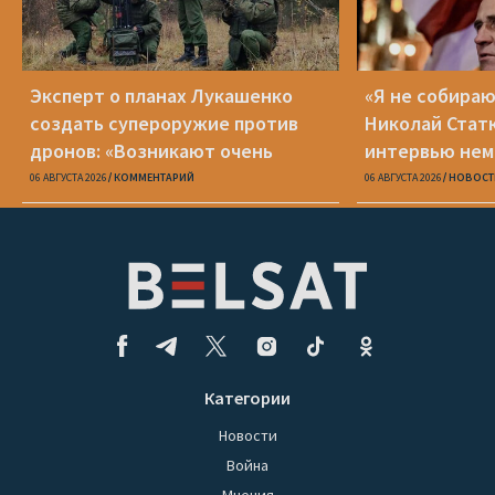
Эксперт о планах Лукашенко
«Я не собираю
создать супероружие против
Николай Стат
дронов: «Возникают очень
интервью нем
серьезные сомнения»
Zeit
06 АВГУСТА 2026
КОММЕНТАРИЙ
06 АВГУСТА 2026
НОВОСТ
Категории
Новости
Война