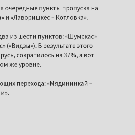
ла очередные пункты пропуска на
а» и «Лаворишкес – Котловка».
 два из шести пунктов: «Шумскас»
» («Видзы»). В результате этого
русь, сократилось на 37%, а вот
том же уровне.
ующих перехода: «Мядининкай –
и».