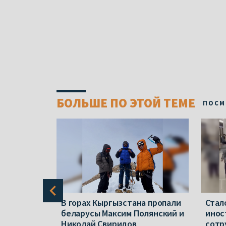
БОЛЬШЕ ПО ЭТОЙ ТЕМЕ
ПОСМ
а нашли
В горах Кыргызстана пропали
Стал
беларусы Максим Полянский и
инос
 которых
Николай Свиридов
сотр