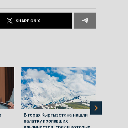
SHARE ON X
к
В горах Кыргызстана нашли
В горах 
палатку пропавших
беларусы
альпинистов, среди которых
Николай 