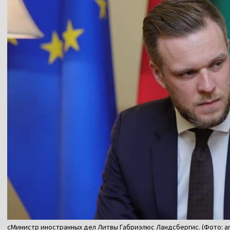
сМинистр иностранных дел Литвы Габриэлюс Ландсбергис. (Фото: ar