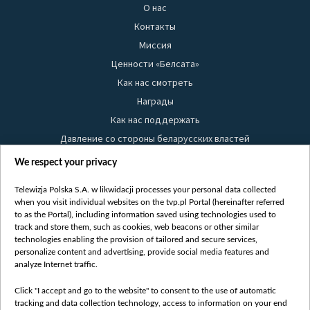
О нас
Контакты
Миссия
Ценности «Белсата»
Как нас смотреть
Награды
Как нас поддержать
Давление со стороны беларусских властей
Правила использования материалов
We respect your privacy
Информация об отправителе
Telewizja Polska S.A. w likwidacji processes your personal data collected
Безопасность
when you visit individual websites on the tvp.pl Portal (hereinafter referred
Youtube
to as the Portal), including information saved using technologies used to
track and store them, such as cookies, web beacons or other similar
Белсат news
technologies enabling the provision of tailored and secure services,
personalize content and advertising, provide social media features and
Белсат Life
analyze Internet traffic.
Жэстачайшы мульт
Belsat English
Click "I accept and go to the website" to consent to the use of automatic
tracking and data collection technology, access to information on your end