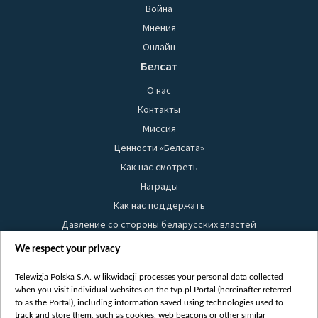
Война
Мнения
Онлайн
Белсат
О нас
Контакты
Миссия
Ценности «Белсата»
Как нас смотреть
Награды
Как нас поддержать
Давление со стороны беларусских властей
Правила использования материалов
We respect your privacy
Информация об отправителе
Telewizja Polska S.A. w likwidacji processes your personal data collected
Безопасность
when you visit individual websites on the tvp.pl Portal (hereinafter referred
Youtube
to as the Portal), including information saved using technologies used to
track and store them, such as cookies, web beacons or other similar