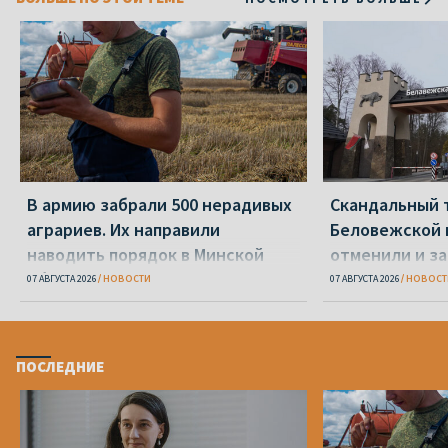
В армию забрали 500 нерадивых
Скандальный 
аграриев. Их направили
Беловежской 
наводить порядок в Минской
отменили и з
области
07 АВГУСТА 2026
НОВОСТИ
07 АВГУСТА 2026
НОВОСТ
ПОСЛЕДНИЕ