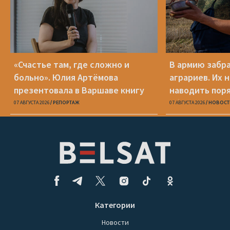
«Счастье там, где сложно и
В армию забр
больно». Юлия Артёмова
аграриев. Их 
презентовала в Варшаве книгу
наводить пор
«Пока я искала слова»
области
07 АВГУСТА 2026
РЕПОРТАЖ
07 АВГУСТА 2026
НОВОСТ
Категории
Новости