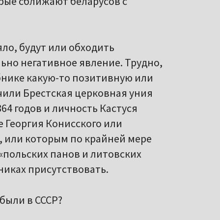
рые сближают беларусов с
ляло, будут или обходить
ьно негативное явление. Трудно,
бнике какую-то позитивную или
чили Брестская церковная уния
864 годов и личность Кастуся
е Георгия Конисского или
, или которым по крайней мере
«польских панов и литовских
никах присутствовать.
 были в СССР?