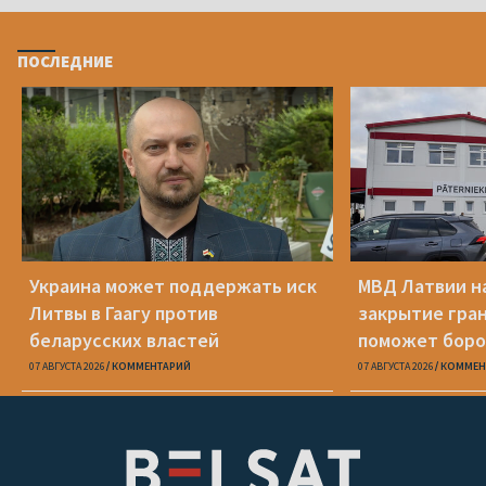
ПОСЛЕДНИЕ
Украина может поддержать иск
МВД Латвии н
Литвы в Гаагу против
закрытие гра
беларусских властей
поможет боро
07 АВГУСТА 2026
КОММЕНТАРИЙ
07 АВГУСТА 2026
КОММЕН