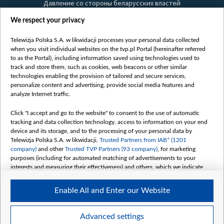
Давление со стороны беларусских властей
Правила использования материалов
We respect your privacy
Информация об отправителе
Telewizja Polska S.A. w likwidacji processes your personal data collected
Безопасность
when you visit individual websites on the tvp.pl Portal (hereinafter referred
Youtube
to as the Portal), including information saved using technologies used to
track and store them, such as cookies, web beacons or other similar
Белсат news
technologies enabling the provision of tailored and secure services,
personalize content and advertising, provide social media features and
Белсат Life
analyze Internet traffic.
Жэстачайшы мульт
Click "I accept and go to the website" to consent to the use of automatic
Belsat English
tracking and data collection technology, access to information on your end
Biełsat PL
device and its storage, and to the processing of your personal data by
Telewizja Polska S.A. w likwidacji,
Trusted Partners from IAB* (1201
Белсат Now
company)
and other
Trusted TVP Partners (93 company)
, for marketing
Белсат Shorts
purposes (including for automated matching of advertisements to your
interests and measuring their effectiveness) and others, which we indicate
Белсат History
below.
Белсат Music
Enable All and Enter our Website
The purposes of processing your data by TVP S.A. w likwidacji are as
Белсат Doc
follows:
My consents
Store and/or access information on a device
Advanced settings
Use limited data to select advertising