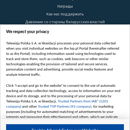
Награды
Как нас поддержать
Давление со стороны беларусских властей
Правила использования материалов
We respect your privacy
Информация об отправителе
Telewizja Polska S.A. w likwidacji processes your personal data collected
Безопасность
when you visit individual websites on the tvp.pl Portal (hereinafter referred
Youtube
to as the Portal), including information saved using technologies used to
track and store them, such as cookies, web beacons or other similar
Белсат news
technologies enabling the provision of tailored and secure services,
personalize content and advertising, provide social media features and
Белсат Life
analyze Internet traffic.
Жэстачайшы мульт
Belsat English
Click "I accept and go to the website" to consent to the use of automatic
tracking and data collection technology, access to information on your end
Biełsat PL
device and its storage, and to the processing of your personal data by
Белсат Now
Telewizja Polska S.A. w likwidacji,
Trusted Partners from IAB* (1201
company)
and other
Trusted TVP Partners (93 company)
, for marketing
Белсат Shorts
purposes (including for automated matching of advertisements to your
Белсат History
interests and measuring their effectiveness) and others, which we indicate
below.
Белсат Music