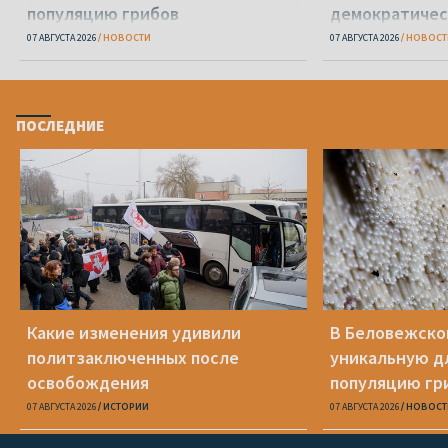
популяцию грибов
демократичес
07 АВГУСТА 2026
НОВОСТИ
07 АВГУСТА 2026
НОВОСТ
ПОСЛЕДНИЕ
Какие изменения удивили
В Беловежско
политзаключенных после
уникальную д
освобождения
популяцию гр
07 АВГУСТА 2026
ИСТОРИИ
07 АВГУСТА 2026
НОВОСТ