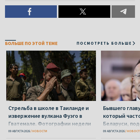
БОЛЬШЕ ПО ЭТОЙ ТЕМЕ
ПОСМОТРЕТЬ БОЛЬШЕ
Стрельба в школе в Таиланде и
Бывшего глав
извержение вулкана Фуэго в
который часто
Гватемале. Фотографии недели
Беларуси, по
взяточничест
09 АВГУСТА 2026
НОВОСТИ
09 АВГУСТА 2026
НОВОСТ