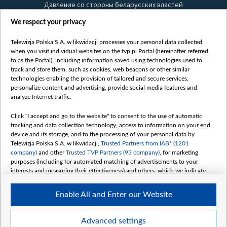
Давление со стороны беларусских властей
Правила использования материалов
We respect your privacy
Информация об отправителе
Telewizja Polska S.A. w likwidacji processes your personal data collected
Безопасность
when you visit individual websites on the tvp.pl Portal (hereinafter referred
Youtube
to as the Portal), including information saved using technologies used to
track and store them, such as cookies, web beacons or other similar
Белсат news
technologies enabling the provision of tailored and secure services,
personalize content and advertising, provide social media features and
Белсат Life
analyze Internet traffic.
Жэстачайшы мульт
Belsat English
Click "I accept and go to the website" to consent to the use of automatic
tracking and data collection technology, access to information on your end
Biełsat PL
device and its storage, and to the processing of your personal data by
Белсат Now
Telewizja Polska S.A. w likwidacji,
Trusted Partners from IAB* (1201
company)
and other
Trusted TVP Partners (93 company)
, for marketing
Белсат Shorts
purposes (including for automated matching of advertisements to your
Белсат History
interests and measuring their effectiveness) and others, which we indicate
below.
Белсат Music
Enable All and Enter our Website
Белсат Doc
The purposes of processing your data by TVP S.A. w likwidacji are as
follows:
My consents
Store and/or access information on a device
Advanced settings
Use limited data to select advertising