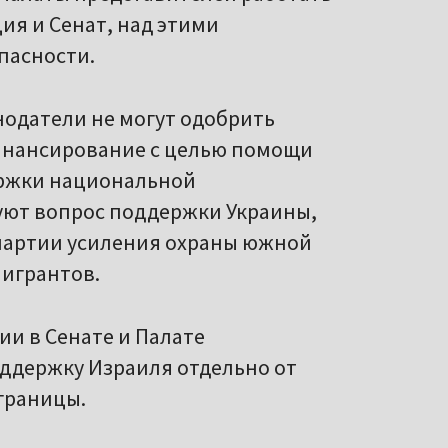
ия и Сенат, над этими
пасности.
нодатели не могут одобрить
инансирование с целью помощи
ержки национальной
уют вопрос поддержки Украины,
партии усиления охраны южной
мигрантов.
и в Сенате и Палате
ддержку Израиля отдельно от
границы.