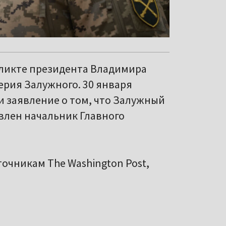
фликте президента Владимира
ерия Залужного. 30 января
 заявление о том, что Залужный
авлен начальник Главного
точникам The Washington Post,