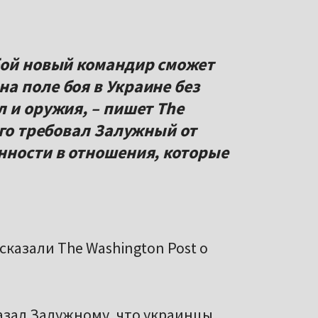
бой новый командир сможет
а поле боя в Украине без
 и оружия, – пишет The
ого требовал Залужный от
нности в отношения, которые
казали The Washington Post о
азал Залужному, что украинцы