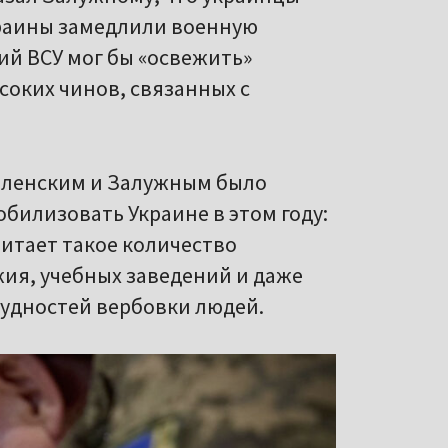
краины замедлили военную
й ВСУ мог бы «освежить»
соких чинов, связанных с
Зеленским и Залужным было
обилизовать Украине в этом году:
читает такое количество
ия, учебных заведений и даже
удностей вербовки людей.