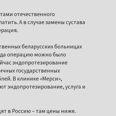
нтами отечественного
атить. А в случае замены сустава
ерация.
твенных беларусских больницах
огда операцию можно было
 Сейчас эндопротезирование
личных государственных
блей. В клинике «Мерси»,
ают эндопротезирование, услуга и
ят в Россию – там цены ниже.