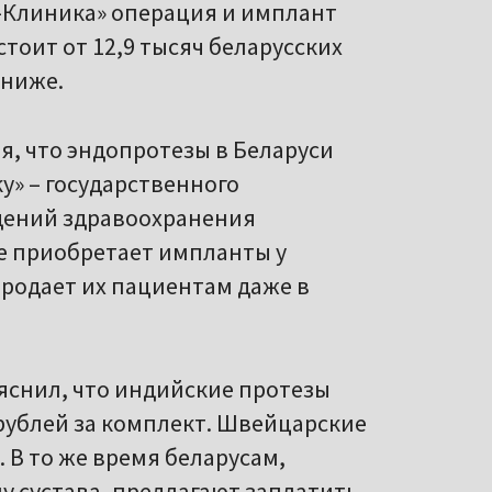
М-Клиника» операция и имплант
оит от 12,9 тысяч беларусских
 ниже.
я, что эндопротезы в Беларуси
у» – государственного
дений здравоохранения
е приобретает импланты у
родает их пациентам даже в
яснил, что индийские протезы
 рублей за комплект. Швейцарские
й. В то же время беларусам,
у сустава, предлагают заплатить