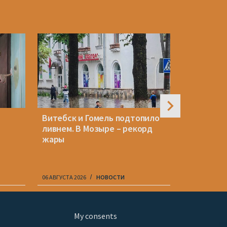
Витебск и Гомель подтопило
Тихановс
ливнем. В Мозыре – рекорд
беларуса
жары
за пробл
06 АВГУСТА 2026
НОВОСТИ
06 АВГУСТА 20
My consents