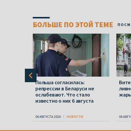
БОЛЬШЕ ПО ЭТОЙ ТЕМЕ
ПОСМ
ся в
Польша согласилась:
Вите
, за
репрессии в Беларуси не
ливн
ослабевают. Что стало
жар
известно о них 6 августа
06 АВГУСТА 2026
НОВОСТИ
06 АВГУ
Item