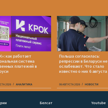
К»: как работает
Польша согласилась:
ональная система
репрессии в Беларуси не
венных платежей в
ослабевают. Что стало
руси
известно о них 6 августа
СТА 2026
АНАЛИТИКА
06 АВГУСТА 2026
НОВОСТИ
ории
Белсат
Youtube