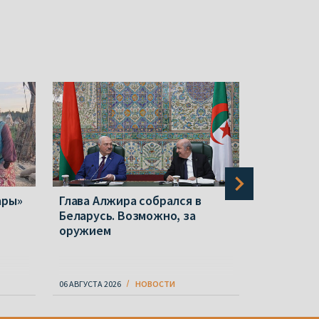
ары»
Глава Алжира собрался в
Польша с
Беларусь. Возможно, за
репрессии
оружием
ослабева
известно 
06 АВГУСТА 2026
НОВОСТИ
06 АВГУСТА 20