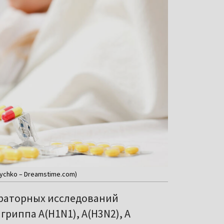
lychko – Dreamstime.com)
ораторных исследований
риппа А(H1N1), A(H3N2), А