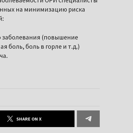
заболеваемости ОРИ специалисты
енных на минимизацию риска
й:
о заболевания (повышение
 боль, боль в горле и т.д.)
ча.
SHARE ON X