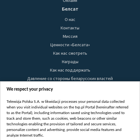
Онлайн
Белсат
О нас
Контакты
Миссия
Ценности «Белсата»
Как нас смотреть
Награды
Как нас поддержать
Давление со стороны беларусских властей
Правила использования материалов
We respect your privacy
Информация об отправителе
Telewizja Polska S.A. w likwidacji processes your personal data collected
Безопасность
when you visit individual websites on the tvp.pl Portal (hereinafter referred
Youtube
to as the Portal), including information saved using technologies used to
track and store them, such as cookies, web beacons or other similar
Белсат news
technologies enabling the provision of tailored and secure services,
personalize content and advertising, provide social media features and
Белсат Life
analyze Internet traffic.
Жэстачайшы мульт