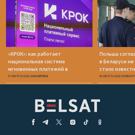
«КРОК»: как работает
Польша соглас
национальная система
в Беларуси не
мгновенных платежей в
стало известн
Беларуси
07 АВГУСТА 2026
АНАЛИТИКА
06 АВГУСТА 2026
НОВОСТ