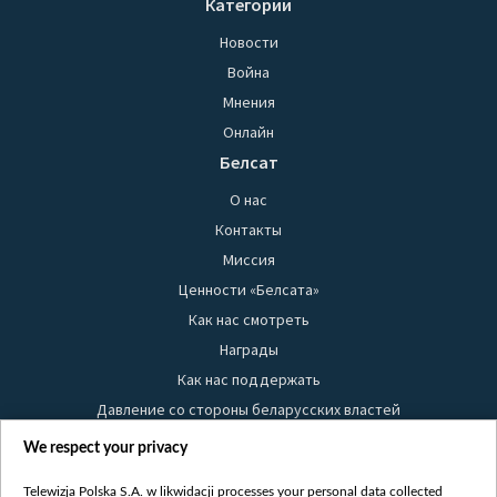
Категории
Новости
Война
Мнения
Онлайн
Белсат
О нас
Контакты
Миссия
Ценности «Белсата»
Как нас смотреть
Награды
Как нас поддержать
Давление со стороны беларусских властей
Правила использования материалов
We respect your privacy
Информация об отправителе
Telewizja Polska S.A. w likwidacji processes your personal data collected