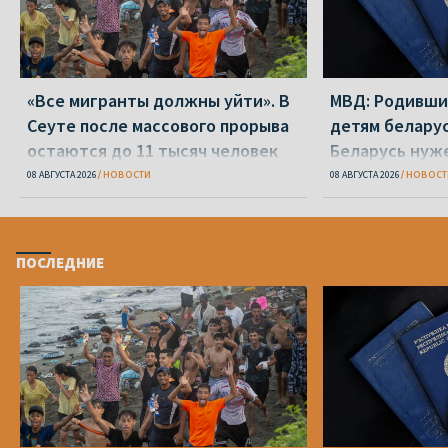
«Все мигранты должны уйти». В
МВД: Родивши
Сеуте после массового прорыва
детям беларус
остаются до 11 тысяч человек
Беларусь нуж
паспорт
08 АВГУСТА 2026
НОВОСТИ
08 АВГУСТА 2026
НОВОСТ
ПОСЛЕДНИЕ