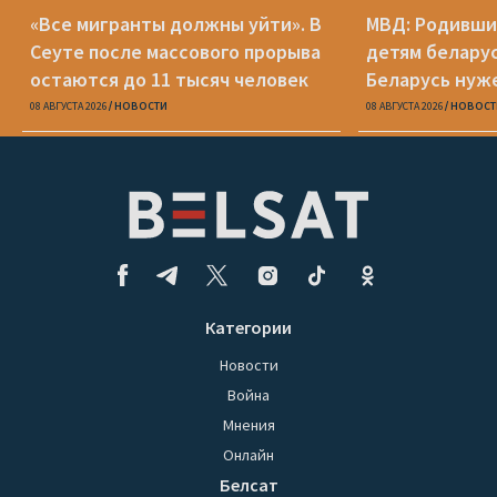
«Все мигранты должны уйти». В
МВД: Родивши
Сеуте после массового прорыва
детям беларус
остаются до 11 тысяч человек
Беларусь нуж
паспорт
08 АВГУСТА 2026
НОВОСТИ
08 АВГУСТА 2026
НОВОСТ
Категории
Новости
Война
Мнения
Онлайн
Белсат