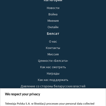
Новости
Война
Мнения
Онлайн
Белсат
О нас
Контакты
Миссия
Ценности «Белсата»
Как нас смотреть
Награды
Как нас поддержать
Давление со стороны беларусских властей
Правила использования материалов
We respect your privacy
Информация об отправителе
Telewizja Polska S.A. w likwidacji processes your personal data collected
Безопасность