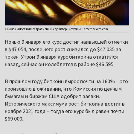
Снимок имеет иллюстративный характер. Источник: cmcmarkets.com
Ночью 9 января его курс достиг наивысшей отметки
в $47 054, после чего рост снизился до $47 035 за
токен. Утром 9 января курс биткоина откатился
назад, сейчас он колеблется в районе $46 595.
В прошлом году биткоин вырос почти на 160% – это
произошло в ожидании, что Комиссия по ценным
бумагам и биржам США одобрит заявки.
Исторического максимума рост биткоина достиг в
ноябре 2021 года – тогда его курс был равен почти
$69 000.