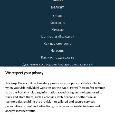
Онлайн
Белсат
О нас
Контакты
Миссия
Ценности «Белсата»
Как нас смотреть
Награды
Как нас поддержать
Давление со стороны беларусских властей
Правила использования материалов
We respect your privacy
Информация об отправителе
Telewizja Polska S.A. w likwidacji processes your personal data collected
Безопасность
when you visit individual websites on the tvp.pl Portal (hereinafter referred
Youtube
to as the Portal), including information saved using technologies used to
track and store them, such as cookies, web beacons or other similar
Белсат news
technologies enabling the provision of tailored and secure services,
personalize content and advertising, provide social media features and
Белсат Life
analyze Internet traffic.
Жэстачайшы мульт